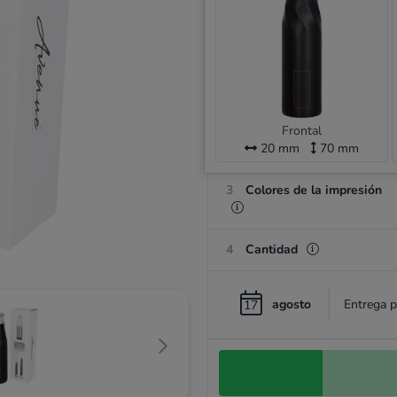
Frontal
20 mm
70 mm
3
Colores de la impresión
4
Cantidad
agosto
Entrega p
17