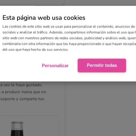
Esta página web usa cookies
Las cookies de este sitio web se usan para personalizar el contenido, anuncios de
sociales y analizar el tráfico. Además, compartimos información sobre el uso que 
n tus expectativas… Tendremos
sitio web con nuestros partners de redes sociales, publicidad y análisis web, qui
 cuestión de menos de una hora
combinarla con otra información que les haya proporcionado o que hayan recopilad
del uso que haya hecho de sus servicios.
deseados. De esta forma, podrás
izarlo.
Permitir todas
Personalizar
 es necesario pagar aún si no
a vez te haya gustado,
 a producir hasta que no
 soporte y comparte tus