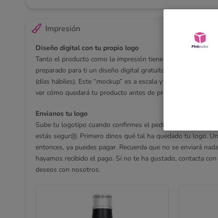
Impresión
Diseño digital con tu propio logo
Tanto el producto como la impresión tienen que cumplir co
preparado para ti un diseño digital gratuito con tu logo en
(días hábiles). Este “mockup” es a escala y con los colores 
ver cómo quedará tu producto antes de producirlo y personal
Envianos tu logo
Sube tu logotipo cuando confirmes el pedido. ¡Tranquil@! No
estás segur@. Primero dinos qué tal ha quedado tu logo. Un
entonces, ya puedes pagar. Recuerda que no se enviará nada
hayamos recibido el pago. Si no te ha gustado, contacta con
deseos con nosotros.