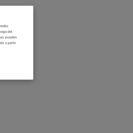
 redes
haga del
enes pueden
o a partir