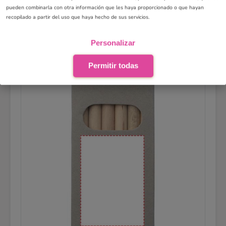
pueden combinarla con otra información que les haya proporcionado o que hayan
gustado, entonces, ya puedes pagar. Recuerda que no se
recopilado a partir del uso que haya hecho de sus servicios.
enviará nada a producir hasta que no hayamos recibido el
pago. Si no te ha gustado, contacta con soporte y
Personalizar
comparte tus deseos con nosotros.
Permitir todas