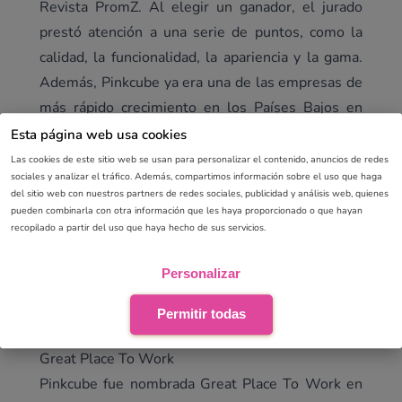
Revista PromZ. Al elegir un ganador, el jurado
prestó atención a una serie de puntos, como la
calidad, la funcionalidad, la apariencia y la gama.
Además, Pinkcube ya era una de las empresas de
más rápido crecimiento en los Países Bajos en
2014 y, por lo tanto, recibió el título de
FD
Esta página web usa cookies
Gazelle
.
Las cookies de este sitio web se usan para personalizar el contenido, anuncios de redes
sociales y analizar el tráfico. Además, compartimos información sobre el uso que haga
Deloitte Technology Fast50
del sitio web con nuestros partners de redes sociales, publicidad y análisis web, quienes
En 2015, Pinkcube alcanzó otro hito especial.
pueden combinarla con otra información que les haya proporcionado o que hayan
recopilado a partir del uso que haya hecho de sus servicios.
Logramos el puesto 24 en el Technology Fast50
de Deloitte. Con una tasa de crecimiento del
Personalizar
436% durante 4 años (2011 - 2014), Pinkcube
terminó en el puesto 24 en el ranking Tech
Permitir todas
Fast50 de Deloitte.
Great Place To Work
Pinkcube fue nombrada Great Place To Work en