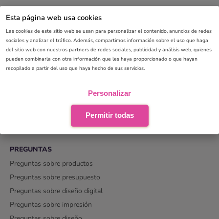
Esta página web usa cookies
Las cookies de este sitio web se usan para personalizar el contenido, anuncios de redes
sociales y analizar el tráfico. Además, compartimos información sobre el uso que haga
SOBRE PINKCUBE
del sitio web con nuestros partners de redes sociales, publicidad y análisis web, quienes
Sobre nosotros
pueden combinarla con otra información que les haya proporcionado o que hayan
recopilado a partir del uso que haya hecho de sus servicios.
Historia
Cultura
Personalizar
Términos y condiciones
Declaración de privacidad
Permitir todas
Marcas para las que trabajamos
PREGUNTAS
Preguntas sobre productos
Preguntas sobre presupuesto
Preguntas sobre diseño digital
Preguntas sobre impresión
Preguntas sobre diseño